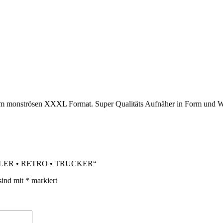
he im monströsen XXXL Format. Super Qualitäts Aufnäher in Form und 
 ADLER • RETRO • TRUCKER“
sind mit
*
markiert