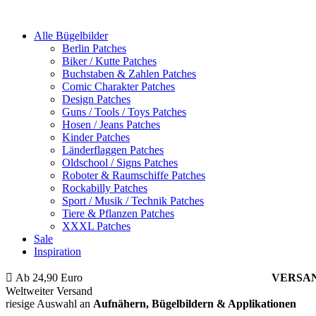
Alle Bügelbilder
Berlin Patches
Biker / Kutte Patches
Buchstaben & Zahlen Patches
Comic Charakter Patches
Design Patches
Guns / Tools / Toys Patches
Hosen / Jeans Patches
Kinder Patches
Länderflaggen Patches
Oldschool / Signs Patches
Roboter & Raumschiffe Patches
Rockabilly Patches
Sport / Musik / Technik Patches
Tiere & Pflanzen Patches
XXXL Patches
Sale
Inspiration
Ab 24,90 Euro
ist die Bestellung innerhalb Deutschlands
VERSA
Weltweiter Versand
riesige Auswahl an
Aufnähern, Bügelbildern & Applikationen