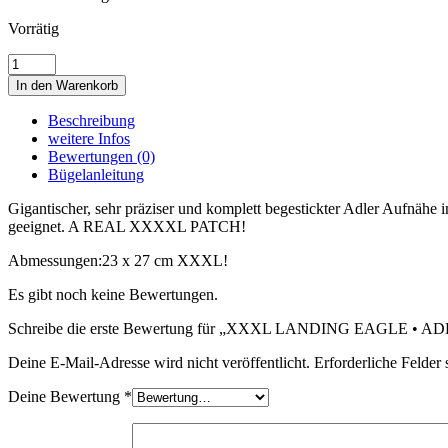
Vorrätig
XXXL
LANDING
In den Warenkorb
EAGLE
•
Beschreibung
ADLER
weitere Infos
•
Bewertungen (0)
RETRO
Bügelanleitung
•
TRUCKER
Gigantischer, sehr präziser und komplett begestickter Adler Aufnä
Menge
geeignet. A REAL XXXXL PATCH!
Abmessungen:
23 x 27 cm XXXL!
Es gibt noch keine Bewertungen.
Schreibe die erste Bewertung für „XXXL LANDING EAGLE •
Deine E-Mail-Adresse wird nicht veröffentlicht.
Erforderliche Felder 
Deine Bewertung
*