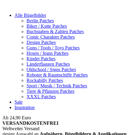
Alle Bügelbilder
Berlin Patches
Biker / Kutte Patches
Buchstaben & Zahlen Patches
Comic Charakter Patches
Design Patches
Guns / Tools / Toys Patches
Hosen / Jeans Patches
Kinder Patches
Länderflaggen Patches
Oldschool / Signs Patches
Roboter & Raumschiffe Patches
Rockabilly Patches
Sport / Musik / Technik Patches
Tiere & Pflanzen Patches
XXXL Patches
Sale
Inspiration
Ab 24,90 Euro
ist die Bestellung innerhalb Deutschlands
VERSANDKOSTENFREI
Weltweiter Versand
riesige Auswahl an
Aufnähern, Bügelbildern & Applikationen