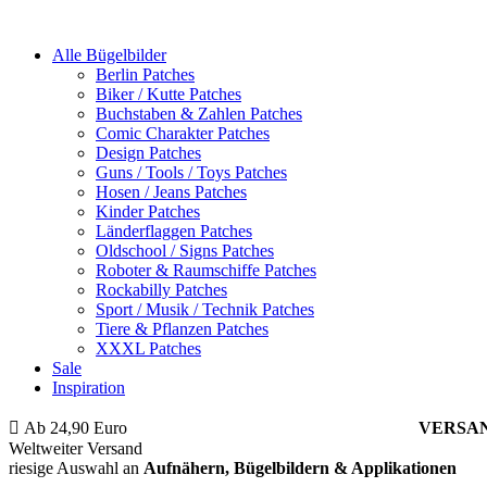
Alle Bügelbilder
Berlin Patches
Biker / Kutte Patches
Buchstaben & Zahlen Patches
Comic Charakter Patches
Design Patches
Guns / Tools / Toys Patches
Hosen / Jeans Patches
Kinder Patches
Länderflaggen Patches
Oldschool / Signs Patches
Roboter & Raumschiffe Patches
Rockabilly Patches
Sport / Musik / Technik Patches
Tiere & Pflanzen Patches
XXXL Patches
Sale
Inspiration
Ab 24,90 Euro
ist die Bestellung innerhalb Deutschlands
VERSA
Weltweiter Versand
riesige Auswahl an
Aufnähern, Bügelbildern & Applikationen