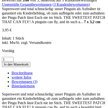
Bewertet mit
5.00
von 5, basierend auf
3
Kundenbewertungen
Ungeprüfte Gesamtbewertungen
(
3
Kundenbewertungen)
Supersweet und total schnuckelig: unser Pinguin als Aufnäher ist
garantiert ein Kinderliebling, ob zum aufbügeln oder zum aufnähen:
der Pingu Patch lässt Euch nie im Stich. THE SWEETEST PATCH
THAT CAN FLY! A pinguin can fly, and its such a...
7 x 3,2 cm
3,95
€
Inhalt: 1 Stück
inkl. MwSt. zzgl. Versandkosten
Vorrätig
PINGUIN
•
In den Warenkorb
PENGUIN
•
Beschreibung
ZOO
weitere Infos
•
Bewertungen (3)
TIER
Bügelanleitung
•
ANIMAL
Supersweet und total schnuckelig: unser Pinguin als Aufnäher ist
Menge
garantiert ein Kinderliebling, ob zum aufbügeln oder zum aufnähen:
der Pingu Patch lässt Euch nie im Stich. THE SWEETEST PATCH
THAT CAN FLY! A pinguin can fly, and its such a beautiful bird.