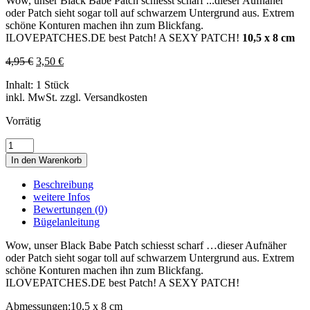
Wow, unser Black Babe Patch schiesst scharf ...dieser Aufnäher
oder Patch sieht sogar toll auf schwarzem Untergrund aus. Extrem
schöne Konturen machen ihn zum Blickfang.
ILOVEPATCHES.DE best Patch! A SEXY PATCH!
10,5 x 8 cm
4,95
€
3,50
€
Inhalt: 1 Stück
inkl. MwSt. zzgl. Versandkosten
Vorrätig
BLACK
BABE
In den Warenkorb
•
007
Beschreibung
Menge
weitere Infos
Bewertungen (0)
Bügelanleitung
Wow, unser Black Babe Patch schiesst scharf …dieser Aufnäher
oder Patch sieht sogar toll auf schwarzem Untergrund aus. Extrem
schöne Konturen machen ihn zum Blickfang.
ILOVEPATCHES.DE best Patch! A SEXY PATCH!
Abmessungen:
10,5 x 8 cm