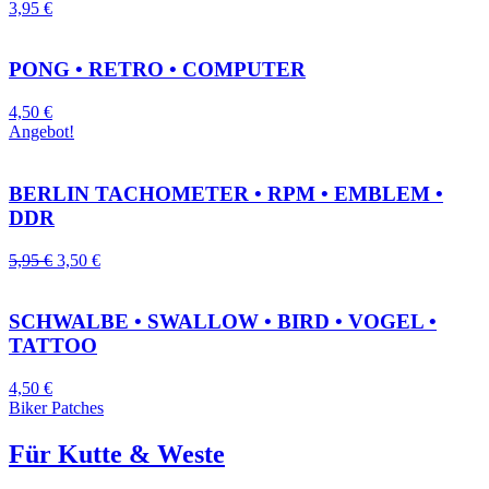
3,95
€
PONG • RETRO • COMPUTER
4,50
€
Angebot!
BERLIN TACHOMETER • RPM • EMBLEM •
DDR
5,95
€
3,50
€
SCHWALBE • SWALLOW • BIRD • VOGEL •
TATTOO
4,50
€
Biker Patches
Für Kutte & Weste