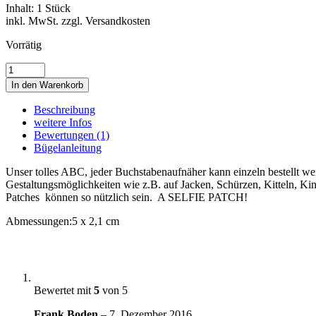
Inhalt: 1 Stück
inkl. MwSt. zzgl. Versandkosten
Vorrätig
E
•
In den Warenkorb
ABC
•
Beschreibung
BUCHSTABEN
weitere Infos
•
Bewertungen (1)
LETTER
Bügelanleitung
Menge
Unser tolles ABC, jeder Buchstabenaufnäher kann einzeln bestellt wer
Gestaltungsmöglichkeiten wie z.B. auf Jacken, Schürzen, Kitteln, K
Patches können so nützlich sein. A SELFIE PATCH!
Abmessungen:
5 x 2,1 cm
Bewertet mit
5
von 5
Frank Boden
–
7. Dezember 2016