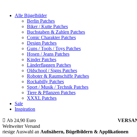
Alle Bügelbilder
Berlin Patches
Biker / Kutte Patches
Buchstaben & Zahlen Patches
Comic Charakter Patches
Design Patches
Guns / Tools / Toys Patches
Hosen / Jeans Patches
Kinder Patches
Länderflaggen Patches
Oldschool / Signs Patches
Roboter & Raumschiffe Patches
Rockabilly Patches
Sport / Musik / Technik Patches
Tiere & Pflanzen Patches
XXXL Patches
Sale
Inspiration
Ab 24,90 Euro
ist die Bestellung innerhalb Deutschlands
VERSA
Weltweiter Versand
riesige Auswahl an
Aufnähern, Bügelbildern & Applikationen