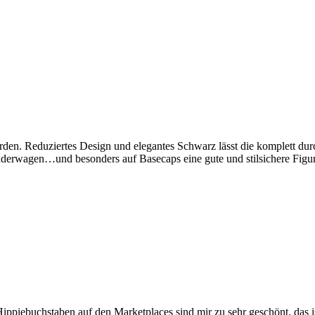
den. Reduziertes Design und elegantes Schwarz lässt die komplett durc
inderwagen…und besonders auf Basecaps eine gute und stilsichere Fig
ppiebuchstaben auf den Marketplaces sind mir zu sehr geschönt, das ist