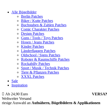
Alle Bügelbilder
Berlin Patches
Biker / Kutte Patches
Buchstaben & Zahlen Patches
Comic Charakter Patches
Design Patches
Guns / Tools / Toys Patches
Hosen / Jeans Patches
Kinder Patches
Länderflaggen Patches
Oldschool / Signs Patches
Roboter & Raumschiffe Patches
Rockabilly Patches
Sport / Musik / Technik Patches
Tiere & Pflanzen Patches
XXXL Patches
Sale
Inspiration
Ab 24,90 Euro
ist die Bestellung innerhalb Deutschlands
VERSA
Weltweiter Versand
riesige Auswahl an
Aufnähern, Bügelbildern & Applikationen