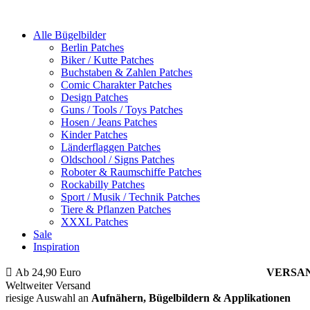
Alle Bügelbilder
Berlin Patches
Biker / Kutte Patches
Buchstaben & Zahlen Patches
Comic Charakter Patches
Design Patches
Guns / Tools / Toys Patches
Hosen / Jeans Patches
Kinder Patches
Länderflaggen Patches
Oldschool / Signs Patches
Roboter & Raumschiffe Patches
Rockabilly Patches
Sport / Musik / Technik Patches
Tiere & Pflanzen Patches
XXXL Patches
Sale
Inspiration
Ab 24,90 Euro
ist die Bestellung innerhalb Deutschlands
VERSA
Weltweiter Versand
riesige Auswahl an
Aufnähern, Bügelbildern & Applikationen