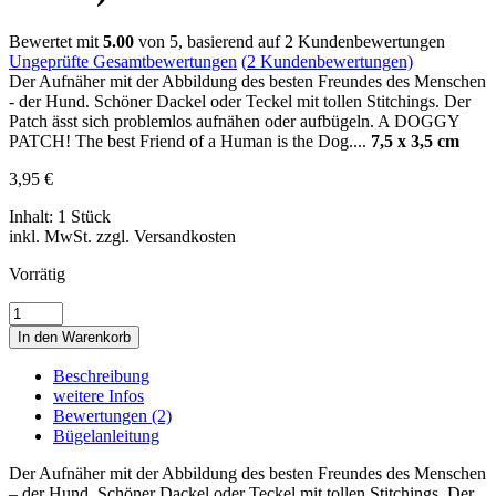
Bewertet mit
5.00
von 5, basierend auf
2
Kundenbewertungen
Ungeprüfte Gesamtbewertungen
(
2
Kundenbewertungen)
Der Aufnäher mit der Abbildung des besten Freundes des Menschen
- der Hund. Schöner Dackel oder Teckel mit tollen Stitchings. Der
Patch ässt sich problemlos aufnähen oder aufbügeln. A DOGGY
PATCH! The best Friend of a Human is the Dog....
7,5 x 3,5 cm
3,95
€
Inhalt: 1 Stück
inkl. MwSt. zzgl. Versandkosten
Vorrätig
SAUSAGE
DOG
In den Warenkorb
•
DACKEL
Beschreibung
•
weitere Infos
TECKEL
Bewertungen (2)
•
Bügelanleitung
HUND
•
Der Aufnäher mit der Abbildung des besten Freundes des Menschen
ANIMAL
– der Hund. Schöner Dackel oder Teckel mit tollen Stitchings. Der