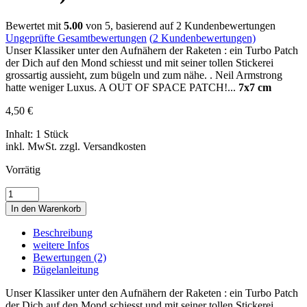
Bewertet mit
5.00
von 5, basierend auf
2
Kundenbewertungen
Ungeprüfte Gesamtbewertungen
(
2
Kundenbewertungen)
Unser Klassiker unter den Aufnähern der Raketen : ein Turbo Patch
der Dich auf den Mond schiesst und mit seiner tollen Stickerei
grossartig aussieht, zum bügeln und zum nähe. . Neil Armstrong
hatte weniger Luxus. A OUT OF SPACE PATCH!...
7x7 cm
4,50
€
Inhalt: 1 Stück
inkl. MwSt. zzgl. Versandkosten
Vorrätig
ROCKET
IN
In den Warenkorb
SPACE
•
Beschreibung
RAKETE
weitere Infos
•
Bewertungen (2)
RAUMSCHIFF
Bügelanleitung
Menge
Unser Klassiker unter den Aufnähern der Raketen : ein Turbo Patch
der Dich auf den Mond schiesst und mit seiner tollen Stickerei