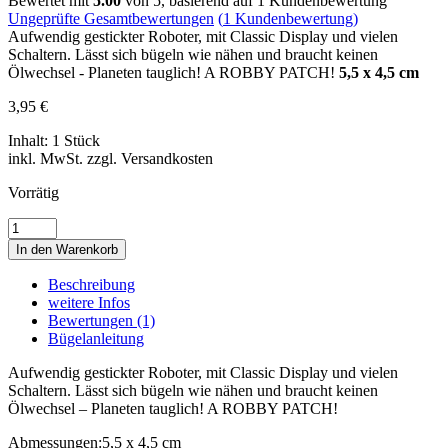
Bewertet mit
5.00
von 5, basierend auf
1
Kundenbewertung
Ungeprüfte Gesamtbewertungen
(
1
Kundenbewertung)
Aufwendig gestickter Roboter, mit Classic Display und vielen
Schaltern. Lässt sich bügeln wie nähen und braucht keinen
Ölwechsel - Planeten tauglich! A ROBBY PATCH!
5,5 x 4,5 cm
3,95
€
Inhalt: 1 Stück
inkl. MwSt. zzgl. Versandkosten
Vorrätig
ROBOT
MITCHUM
In den Warenkorb
JR.
•
Beschreibung
ROBOTER
weitere Infos
Menge
Bewertungen (1)
Bügelanleitung
Aufwendig gestickter Roboter, mit Classic Display und vielen
Schaltern. Lässt sich bügeln wie nähen und braucht keinen
Ölwechsel – Planeten tauglich! A ROBBY PATCH!
Abmessungen:
5,5 x 4,5 cm