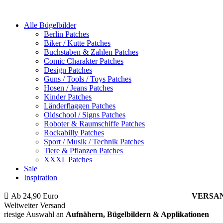
Alle Bügelbilder
Berlin Patches
Biker / Kutte Patches
Buchstaben & Zahlen Patches
Comic Charakter Patches
Design Patches
Guns / Tools / Toys Patches
Hosen / Jeans Patches
Kinder Patches
Länderflaggen Patches
Oldschool / Signs Patches
Roboter & Raumschiffe Patches
Rockabilly Patches
Sport / Musik / Technik Patches
Tiere & Pflanzen Patches
XXXL Patches
Sale
Inspiration
Ab 24,90 Euro
ist die Bestellung innerhalb Deutschlands
VERSA
Weltweiter Versand
riesige Auswahl an
Aufnähern, Bügelbildern & Applikationen