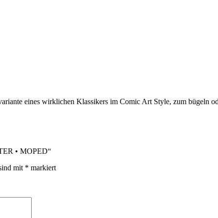
hervariante eines wirklichen Klassikers im Comic Art Style, zum büge
OOTER • MOPED“
sind mit
*
markiert