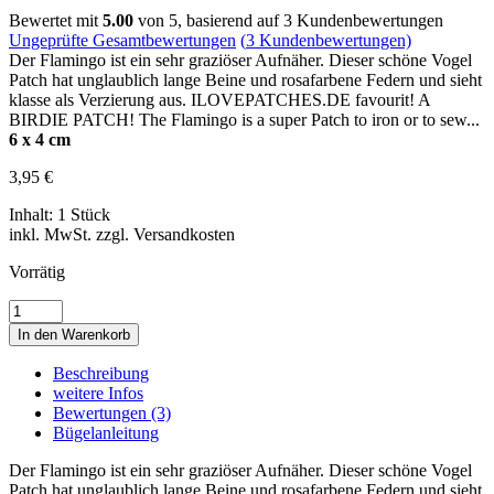
Bewertet mit
5.00
von 5, basierend auf
3
Kundenbewertungen
Ungeprüfte Gesamtbewertungen
(
3
Kundenbewertungen)
Der Flamingo ist ein sehr graziöser Aufnäher. Dieser schöne Vogel
Patch hat unglaublich lange Beine und rosafarbene Federn und sieht
klasse als Verzierung aus. ILOVEPATCHES.DE favourit! A
BIRDIE PATCH! The Flamingo is a super Patch to iron or to sew...
6 x 4 cm
3,95
€
Inhalt: 1 Stück
inkl. MwSt. zzgl. Versandkosten
Vorrätig
FLAMINGO
•
In den Warenkorb
SMALL
•
Beschreibung
BIRD
weitere Infos
•
Bewertungen (3)
VOGEL
Bügelanleitung
Menge
Der Flamingo ist ein sehr graziöser Aufnäher. Dieser schöne Vogel
Patch hat unglaublich lange Beine und rosafarbene Federn und sieht