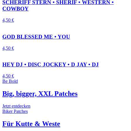
SCHERIFF STERN • SHERIF • WESTERN •
COWBOY
4,50
€
GOD BLESSED ME • YOU
4,50
€
HEY DJ • DISC JOCKEY • D JAY • DJ
4,50
€
Be Bold
Big, bigger, XXL Patches
Jetzt entdecken
Biker Patches
Für Kutte & Weste