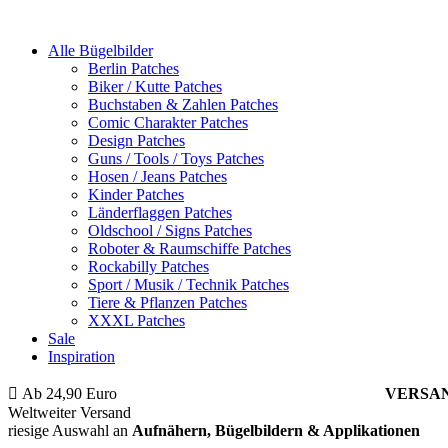
Alle Bügelbilder
Berlin Patches
Biker / Kutte Patches
Buchstaben & Zahlen Patches
Comic Charakter Patches
Design Patches
Guns / Tools / Toys Patches
Hosen / Jeans Patches
Kinder Patches
Länderflaggen Patches
Oldschool / Signs Patches
Roboter & Raumschiffe Patches
Rockabilly Patches
Sport / Musik / Technik Patches
Tiere & Pflanzen Patches
XXXL Patches
Sale
Inspiration
Ab 24,90 Euro
ist die Bestellung innerhalb Deutschlands
VERSA
Weltweiter Versand
riesige Auswahl an
Aufnähern, Bügelbildern & Applikationen