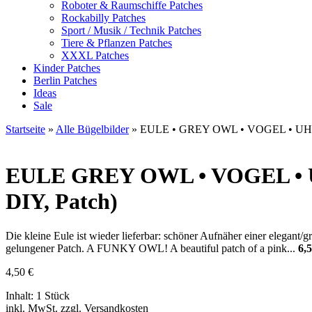
Roboter & Raumschiffe Patches
Rockabilly Patches
Sport / Musik / Technik Patches
Tiere & Pflanzen Patches
XXXL Patches
Kinder Patches
Berlin Patches
Ideas
Sale
Startseite
»
Alle Bügelbilder
»
EULE • GREY OWL • VOGEL • U
EULE
GREY OWL • VOGEL • UH
DIY, Patch)
Die kleine Eule ist wieder lieferbar: schöner Aufnäher einer elegant
gelungener Patch. A FUNKY OWL! A beautiful patch of a pink...
6,5
4,50
€
Inhalt: 1 Stück
inkl. MwSt. zzgl. Versandkosten