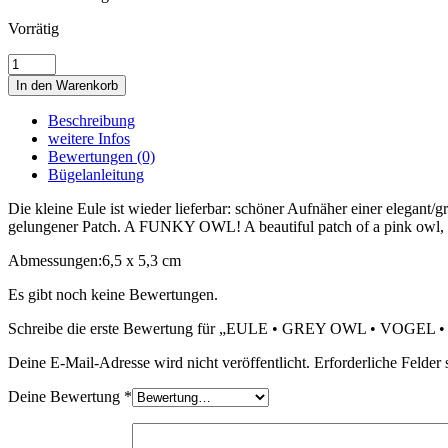
Vorrätig
EULE
•
In den Warenkorb
GREY
OWL
Beschreibung
•
weitere Infos
VOGEL
Bewertungen (0)
•
Bügelanleitung
UHU
•
Die kleine Eule ist wieder lieferbar: schöner Aufnäher einer elegant
KUCKUCK
gelungener Patch. A FUNKY OWL! A beautiful patch of a pink owl, cute,
Menge
Abmessungen:
6,5 x 5,3 cm
Es gibt noch keine Bewertungen.
Schreibe die erste Bewertung für „EULE • GREY OWL • VOGE
Deine E-Mail-Adresse wird nicht veröffentlicht.
Erforderliche Felder 
Deine Bewertung
*