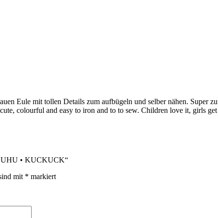
/grauen Eule mit tollen Details zum aufbügeln und selber nähen. Super 
 colourful and easy to iron and to to sew. Children love it, girls get 
L • UHU • KUCKUCK“
sind mit
*
markiert