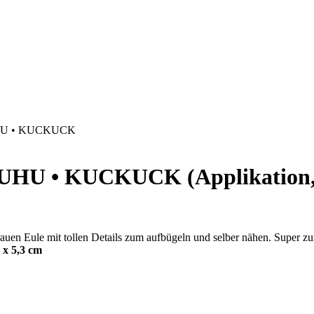
HU • KUCKUCK
U • KUCKUCK (Applikation, Auf
/grauen Eule mit tollen Details zum aufbügeln und selber nähen. Super 
 x 5,3 cm