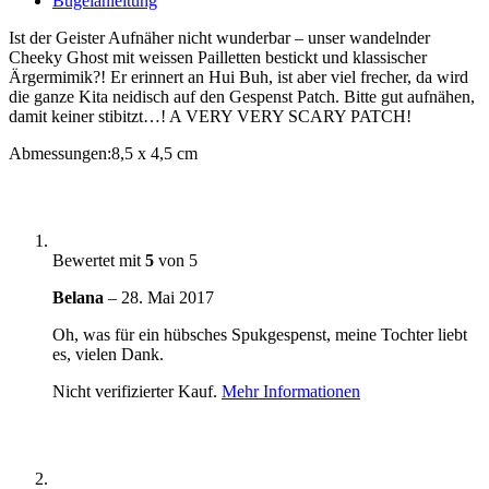
Bügelanleitung
SEQUIN
•
Ist der Geister Aufnäher nicht wunderbar – unser wandelnder
GESPENST
Cheeky Ghost mit weissen Pailletten bestickt und klassischer
•
Ärgermimik?! Er erinnert an Hui Buh, ist aber viel frecher, da wird
geist
die ganze Kita neidisch auf den Gespenst Patch. Bitte gut aufnähen,
Menge
damit keiner stibitzt…! A VERY VERY SCARY PATCH!
Abmessungen:
8,5 x 4,5 cm
Bewertet mit
5
von 5
Belana
–
28. Mai 2017
Oh, was für ein hübsches Spukgespenst, meine Tochter liebt
es, vielen Dank.
Nicht verifizierter Kauf.
Mehr Informationen