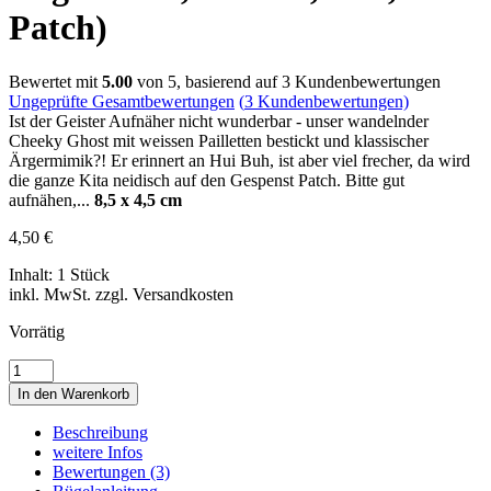
Patch)
Bewertet mit
5.00
von 5, basierend auf
3
Kundenbewertungen
Ungeprüfte Gesamtbewertungen
(
3
Kundenbewertungen)
Ist der Geister Aufnäher nicht wunderbar - unser wandelnder
Cheeky Ghost mit weissen Pailletten bestickt und klassischer
Ärgermimik?! Er erinnert an Hui Buh, ist aber viel frecher, da wird
die ganze Kita neidisch auf den Gespenst Patch. Bitte gut
aufnähen,...
8,5 x 4,5 cm
4,50
€
Inhalt: 1 Stück
inkl. MwSt. zzgl. Versandkosten
Vorrätig
CHEEKY
GHOST
In den Warenkorb
•
PAILETTEN
Beschreibung
•
weitere Infos
PAILLETTEN
Bewertungen (3)
•